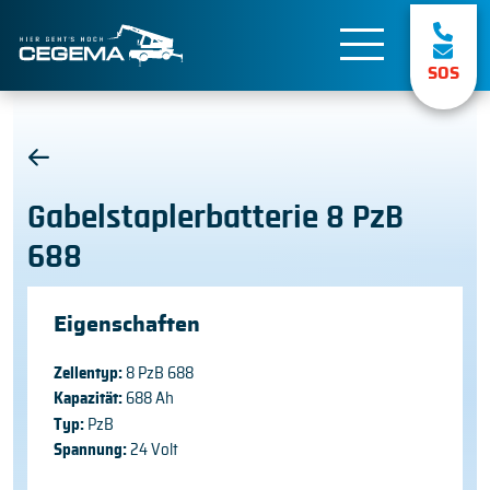
SOS
Gabelstaplerbatterie 8 PzB
688
Eigenschaften
Zellentyp:
8 PzB 688
Kapazität:
688 Ah
Typ:
PzB
Spannung:
24 Volt