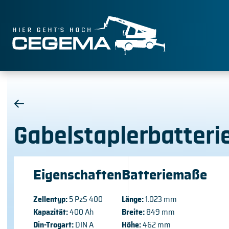
Gabelstaplerbatteri
Eigenschaften
Batteriemaße
Zellentyp:
5 PzS 400
Länge:
1.023 mm
Kapazität:
400 Ah
Breite:
849 mm
Din-Trogart:
DIN A
Höhe:
462 mm