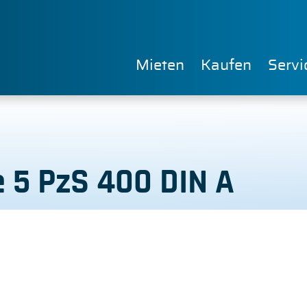
Mieten
Kaufen
Servi
e 5 PzS 400 DIN A