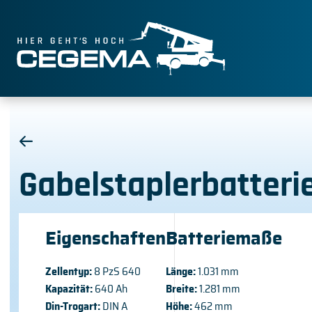
Gabelstaplerbatteri
Eigenschaften
Batteriemaße
Zellentyp:
8 PzS 640
Länge:
1.031 mm
Kapazität:
640 Ah
Breite:
1.281 mm
Din-Trogart:
DIN A
Höhe:
462 mm