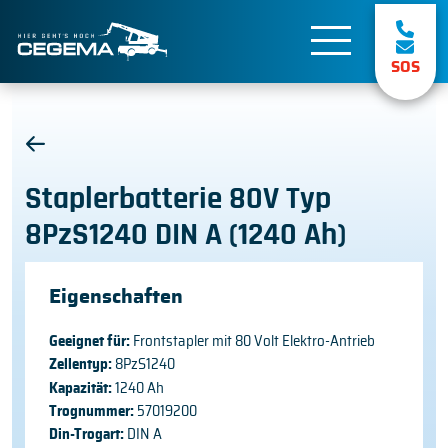
SOS
Staplerbatterie 80V Typ
8PzS1240 DIN A (1240 Ah)
Eigenschaften
Geeignet für:
Frontstapler mit 80 Volt Elektro-Antrieb
Zellentyp:
8PzS1240
Kapazität:
1240 Ah
Trognummer:
57019200
Din-Trogart:
DIN A