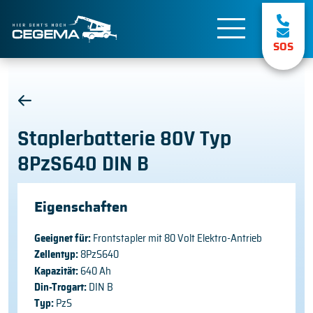
SOS
Staplerbatterie 80V Typ
8PzS640 DIN B
Eigenschaften
Geeignet für:
Frontstapler mit 80 Volt Elektro-Antrieb
Zellentyp:
8PzS640
Kapazität:
640 Ah
Din-Trogart:
DIN B
Typ:
PzS