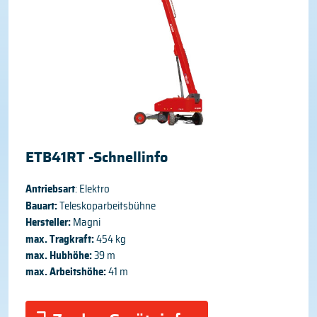
ETB41RT -Schnellinfo
Antriebsart
: Elektro
Bauart:
Teleskoparbeitsbühne
Hersteller:
Magni
max. Tragkraft:
454 kg
max. Hubhöhe:
39 m
max. Arbeitshöhe:
41 m